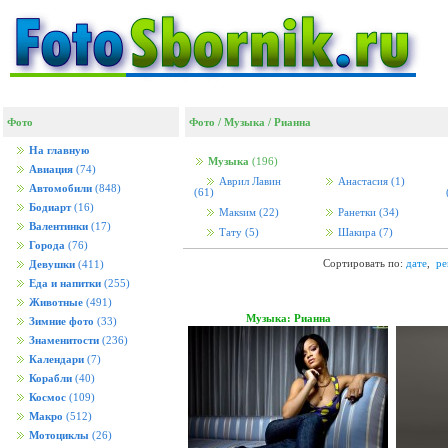
Фото
Фото
/
Музыка
/
Рианна
На главную
Музыка
(196)
Авиация
(74)
Аврил Лавин
Анастасия
(1)
Автомобили
(848)
(61)
Бодиарт
(16)
Макsим
(22)
Ранетки
(34)
Валентинки
(17)
Тату
(5)
Шакира
(7)
Города
(76)
Сортировать по:
дате
,
ре
Девушки
(411)
Еда и напитки
(255)
Животные
(491)
Музыка: Рианна
Зимние фото
(33)
Знаменитости
(236)
Календари
(7)
Корабли
(40)
Космос
(109)
Макро
(512)
Мотоциклы
(26)