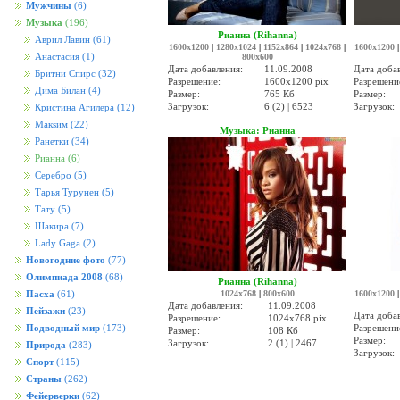
Мужчины
(6)
Музыка
(196)
Рианна (Rihanna)
Аврил Лавин
(61)
1600x1200
|
1280x1024
|
1152x864
|
1024x768
|
1600x1200
Анастасия
(1)
800x600
Дата добавления:
11.09.2008
Дата доба
Бритни Спирс
(32)
Разрешение:
1600x1200 pix
Разрешени
Дима Билан
(4)
Размер:
765 Кб
Размер:
Загрузок:
6 (2) | 6523
Загрузок:
Кристина Агилера
(12)
Макsим
(22)
Музыка: Рианна
Ранетки
(34)
Рианна
(6)
Серебро
(5)
Тарья Турунен
(5)
Тату
(5)
Шакира
(7)
Lady Gaga
(2)
Новогодние фото
(77)
Олимпиада 2008
(68)
Рианна (Rihanna)
1024x768
|
800x600
1600x1200
Пасха
(61)
Дата добавления:
11.09.2008
Пейзажи
(23)
Дата доба
Разрешение:
1024x768 pix
Разрешени
Подводный мир
(173)
Размер:
108 Кб
Размер:
Загрузок:
2 (1) | 2467
Природа
(283)
Загрузок:
Спорт
(115)
Страны
(262)
Фейерверки
(62)