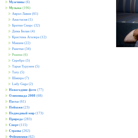
Мужчины
(6)
Музыка
(196)
Аврил Лавин
(61)
Анастасия
(1)
Бритни Спирс
(32)
Дима Билан
(4)
Кристина Агилера
(12)
Макsим
(22)
Ранетки
(34)
Рианна
(6)
Серебро
(5)
Тарья Турунен
(5)
Тату
(5)
Шакира
(7)
Lady Gaga
(2)
Новогодние фото
(77)
Олимпиада 2008
(68)
Пасха
(61)
Пейзажи
(23)
Подводный мир
(173)
Природа
(283)
Спорт
(115)
Страны
(262)
Фейерверки
(62)