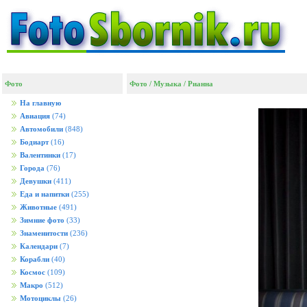
Фото
Фото
/
Музыка
/
Рианна
На главную
Авиация
(74)
Автомобили
(848)
Бодиарт
(16)
Валентинки
(17)
Города
(76)
Девушки
(411)
Еда и напитки
(255)
Животные
(491)
Зимние фото
(33)
Знаменитости
(236)
Календари
(7)
Корабли
(40)
Космос
(109)
Макро
(512)
Мотоциклы
(26)