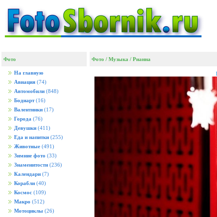
Фото
Фото
/
Музыка
/
Рианна
На главную
Авиация
(74)
Автомобили
(848)
Бодиарт
(16)
Валентинки
(17)
Города
(76)
Девушки
(411)
Еда и напитки
(255)
Животные
(491)
Зимние фото
(33)
Знаменитости
(236)
Календари
(7)
Корабли
(40)
Космос
(109)
Макро
(512)
Мотоциклы
(26)