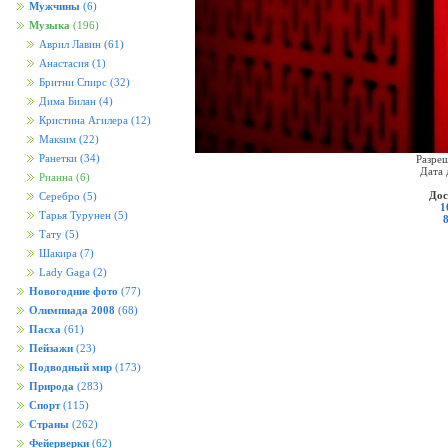
Мужчины
(6)
Музыка
(196)
Аврил Лавин
(61)
Анастасия
(1)
Бритни Спирс
(32)
Дима Билан
(4)
Кристина Агилера
(12)
Макsим
(22)
Ранетки
(34)
Разреш
Дата 
Рианна
(6)
Дос
Серебро
(5)
1
Тарья Турунен
(5)
Тату
(5)
Шакира
(7)
Lady Gaga
(2)
Новогодние фото
(77)
Олимпиада 2008
(68)
Пасха
(61)
Пейзажи
(23)
Подводный мир
(173)
Природа
(283)
Спорт
(115)
Страны
(262)
Фейерверки
(62)