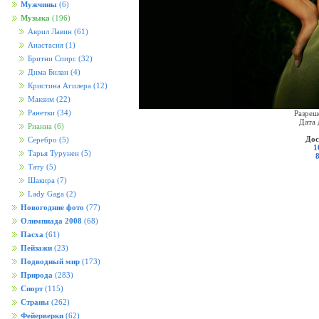
Мужчины
(6)
Музыка
(196)
Аврил Лавин
(61)
Анастасия
(1)
Бритни Спирс
(32)
Дима Билан
(4)
Кристина Агилера
(12)
Макsим
(22)
Ранетки
(34)
Разреш
Дата 
Рианна
(6)
Дос
Серебро
(5)
1
Тарья Турунен
(5)
Тату
(5)
Шакира
(7)
Lady Gaga
(2)
Новогодние фото
(77)
Олимпиада 2008
(68)
Пасха
(61)
Пейзажи
(23)
Подводный мир
(173)
Природа
(283)
Спорт
(115)
Страны
(262)
Фейерверки
(62)