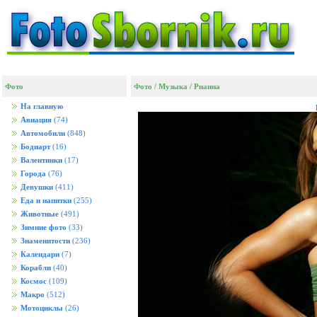
Фото
Фото
/
Музыка
/
Рианна
На главную
Авиация
(74)
Автомобили
(848)
Бодиарт
(16)
Валентинки
(17)
Города
(76)
Девушки
(411)
Еда и напитки
(255)
Животные
(491)
Зимние фото
(33)
Знаменитости
(236)
Календари
(7)
Корабли
(40)
Космос
(109)
Макро
(512)
Мотоциклы
(26)