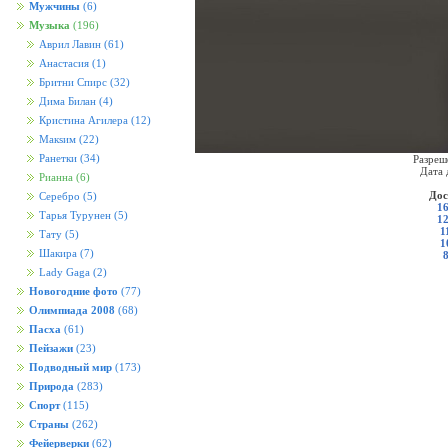
Мужчины
(6)
Музыка
(196)
Аврил Лавин
(61)
Анастасия
(1)
Бритни Спирс
(32)
Дима Билан
(4)
Кристина Агилера
(12)
Макsим
(22)
Ранетки
(34)
Разреш
Дата 
Рианна
(6)
Дос
Серебро
(5)
16
Тарья Турунен
(5)
12
1
Тату
(5)
1
Шакира
(7)
Lady Gaga
(2)
Новогодние фото
(77)
Олимпиада 2008
(68)
Пасха
(61)
Пейзажи
(23)
Подводный мир
(173)
Природа
(283)
Спорт
(115)
Страны
(262)
Фейерверки
(62)