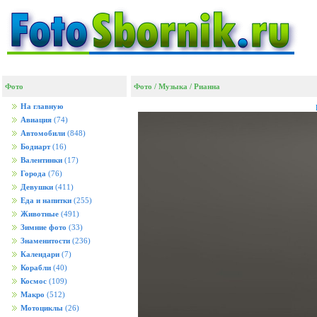
Фото
Фото
/
Музыка
/
Рианна
На главную
Авиация
(74)
Автомобили
(848)
Бодиарт
(16)
Валентинки
(17)
Города
(76)
Девушки
(411)
Еда и напитки
(255)
Животные
(491)
Зимние фото
(33)
Знаменитости
(236)
Календари
(7)
Корабли
(40)
Космос
(109)
Макро
(512)
Мотоциклы
(26)