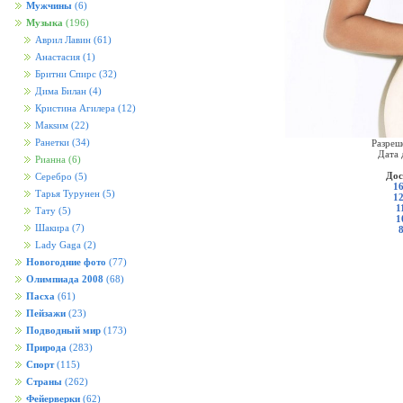
Мужчины
(6)
Музыка
(196)
Аврил Лавин
(61)
Анастасия
(1)
Бритни Спирс
(32)
Дима Билан
(4)
Кристина Агилера
(12)
Макsим
(22)
Ранетки
(34)
Разреш
Дата 
Рианна
(6)
Дос
Серебро
(5)
16
Тарья Турунен
(5)
12
1
Тату
(5)
1
Шакира
(7)
Lady Gaga
(2)
Новогодние фото
(77)
Олимпиада 2008
(68)
Пасха
(61)
Пейзажи
(23)
Подводный мир
(173)
Природа
(283)
Спорт
(115)
Страны
(262)
Фейерверки
(62)