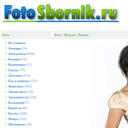
Фото
Фото
/
Музыка
/
Рианна
На главную
Авиация
(74)
Автомобили
(848)
Бодиарт
(16)
Валентинки
(17)
Города
(76)
Девушки
(411)
Еда и напитки
(255)
Животные
(491)
Зимние фото
(33)
Знаменитости
(236)
Календари
(7)
Корабли
(40)
Космос
(109)
Макро
(512)
Мотоциклы
(26)