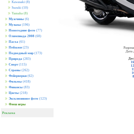
Kawasaki
(8)
Suzuki
(10)
Yamaha
(8)
Мужчины
(6)
Музыка
(196)
Новогодние фото
(77)
Олимпиада 2008
(68)
Пасха
(61)
Пейзажи
(23)
Разреш
Дата 
Подводный мир
(173)
Дос
Природа
(283)
16
Спорт
(115)
12
1
Страны
(262)
1
Фейерверки
(62)
Фильмы
(418)
Финансы
(83)
Цветы
(218)
Эксклюзивное фото
(123)
Флеш игры
Реклама