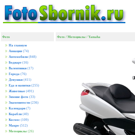
Фото
Фото
/
Мотоциклы
/
Yamaha
На главную
Авиация
(74)
Автомобили
(848)
Бодиарт
(16)
Валентинки
(17)
Города
(76)
Девушки
(411)
Еда и напитки
(255)
Животные
(491)
Зимние фото
(33)
Знаменитости
(236)
Календари
(7)
Корабли
(40)
Космос
(109)
Макро
(512)
Мотоциклы
(26)