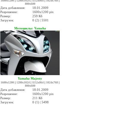
1600x1200
|
1280x1024
|
1152x864
|
1024x768
|
800x600
Дата добавления:
18.01.2009
Разрешение:
1600x1200 pix
Размер:
259 Кб
Загрузок:
0 (2) | 5501
Мотоциклы: Yamaha
Yamaha Majesty
1600x1200
|
1280x1024
|
1152x864
|
1024x768
|
800x600
Дата добавления:
18.01.2009
Разрешение:
1600x1200 pix
Размер:
211 Кб
Загрузок:
0 (1) | 5498