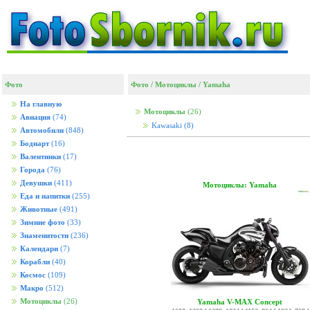
Фото
Фото
/
Мотоциклы
/
Yamaha
На главную
Мотоциклы
(26)
Авиация
(74)
Kawasaki
(8)
Автомобили
(848)
Бодиарт
(16)
Валентинки
(17)
Города
(76)
Девушки
(411)
Мотоциклы: Yamaha
Еда и напитки
(255)
Животные
(491)
Зимние фото
(33)
Знаменитости
(236)
Календари
(7)
Корабли
(40)
Космос
(109)
Макро
(512)
Мотоциклы
(26)
Yamaha V-MAX Concept