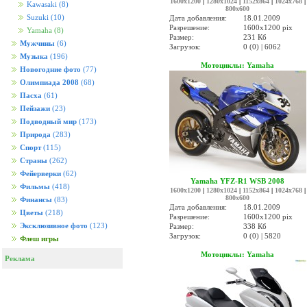
1600x1200
|
1280x1024
|
1152x864
|
1024x768
|
Kawasaki
(8)
800x600
Suzuki
(10)
Дата добавления:
18.01.2009
Разрешение:
1600x1200 pix
Yamaha
(8)
Размер:
231 Кб
Мужчины
(6)
Загрузок:
0 (0) | 6062
Музыка
(196)
Мотоциклы: Yamaha
Новогодние фото
(77)
Олимпиада 2008
(68)
Пасха
(61)
Пейзажи
(23)
Подводный мир
(173)
Природа
(283)
Спорт
(115)
Страны
(262)
Фейерверки
(62)
Yamaha YFZ-R1 WSB 2008
Фильмы
(418)
1600x1200
|
1280x1024
|
1152x864
|
1024x768
|
800x600
Финансы
(83)
Дата добавления:
18.01.2009
Цветы
(218)
Разрешение:
1600x1200 pix
Эксклюзивное фото
(123)
Размер:
338 Кб
Загрузок:
0 (0) | 5820
Флеш игры
Мотоциклы: Yamaha
Реклама