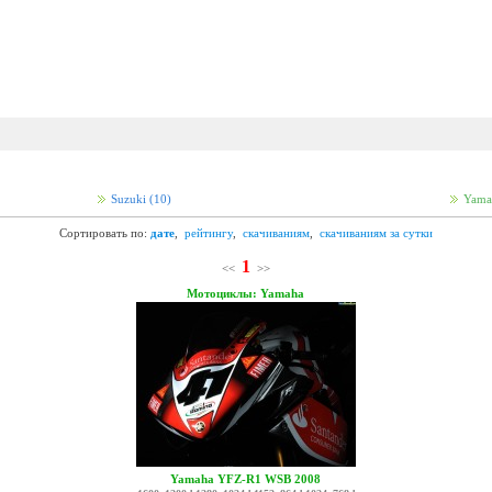
Suzuki
(10)
Yam
Сортировать по:
дате
,
рейтингу
,
скачиваниям
,
скачиваниям за сутки
1
<<
>>
Мотоциклы: Yamaha
Yamaha YFZ-R1 WSB 2008