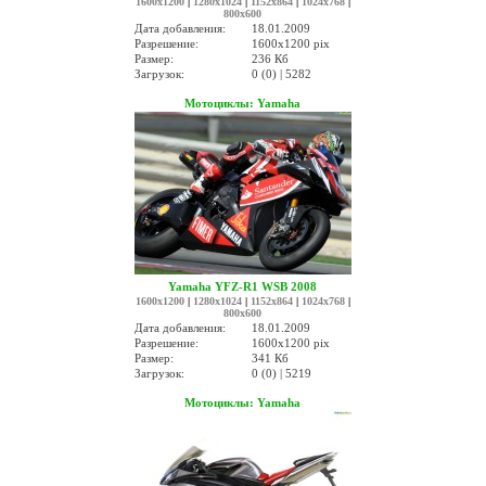
1600x1200
|
1280x1024
|
1152x864
|
1024x768
|
800x600
Дата добавления:
18.01.2009
Разрешение:
1600x1200 pix
Размер:
236 Кб
Загрузок:
0 (0) | 5282
Мотоциклы: Yamaha
Yamaha YFZ-R1 WSB 2008
1600x1200
|
1280x1024
|
1152x864
|
1024x768
|
800x600
Дата добавления:
18.01.2009
Разрешение:
1600x1200 pix
Размер:
341 Кб
Загрузок:
0 (0) | 5219
Мотоциклы: Yamaha