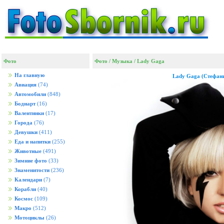
Фото
Фото
/
Музыка
/
Lady Gaga
На главную
Lady Gaga (Стефани
Авиация
(74)
Автомобили
(848)
Бодиарт
(16)
Валентинки
(17)
Города
(76)
Девушки
(411)
Еда и напитки
(255)
Животные
(491)
Зимние фото
(33)
Знаменитости
(236)
Календари
(7)
Корабли
(40)
Космос
(109)
Макро
(512)
Мотоциклы
(26)