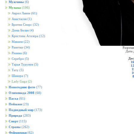
Мужчины
(6)
Музыка
(196)
Аврил Лавин
(61)
Анастасия
(1)
Бритни Спирс
(32)
Дима Билан
(4)
Кристина Агилера
(12)
Макsим
(22)
Ранетки
(34)
Разреше
Дата 
Рианна
(6)
Дос
Серебро
(5)
16
Тарья Турунен
(5)
12
1
Тату
(5)
1
Шакира
(7)
Lady Gaga
(2)
Новогодние фото
(77)
Олимпиада 2008
(68)
Пасха
(61)
Пейзажи
(23)
Подводный мир
(173)
Природа
(283)
Спорт
(115)
Страны
(262)
Фейерверки
(62)