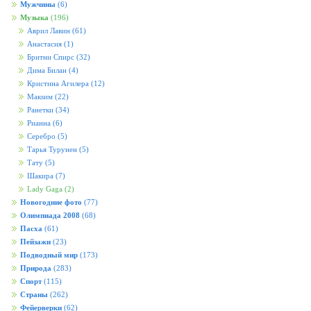
Мужчины
(6)
Музыка
(196)
Аврил Лавин
(61)
Анастасия
(1)
Бритни Спирс
(32)
Дима Билан
(4)
Кристина Агилера
(12)
Макsим
(22)
Ранетки
(34)
Рианна
(6)
Серебро
(5)
Тарья Турунен
(5)
Тату
(5)
Шакира
(7)
Lady Gaga
(2)
Новогодние фото
(77)
Олимпиада 2008
(68)
Пасха
(61)
Пейзажи
(23)
Подводный мир
(173)
Природа
(283)
Спорт
(115)
Страны
(262)
Фейерверки
(62)