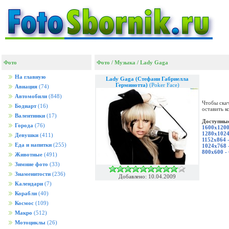
Фото
Фото
/
Музыка
/
Lady Gaga
На главную
Lady Gaga (Стефани Габриелла
Герминотта)
(Poker Face)
Авиация
(74)
Автомобили
(848)
Чтобы скач
Бодиарт
(16)
оставить к
Валентинки
(17)
Доступные
Города
(76)
1600x1200
1280x1024
Девушки
(411)
1152x864 
Еда и напитки
(255)
1024x768 
800x600 -
Животные
(491)
Зимние фото
(33)
Знаменитости
(236)
Добавлено: 10.04.2009
Календари
(7)
Корабли
(40)
Космос
(109)
Макро
(512)
Мотоциклы
(26)