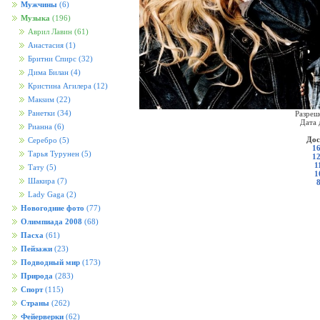
Мужчины
(6)
Музыка
(196)
Аврил Лавин
(61)
Анастасия
(1)
Бритни Спирс
(32)
Дима Билан
(4)
Кристина Агилера
(12)
Макsим
(22)
Ранетки
(34)
Разреш
Дата 
Рианна
(6)
Дос
Серебро
(5)
16
Тарья Турунен
(5)
12
1
Тату
(5)
1
Шакира
(7)
Lady Gaga
(2)
Новогодние фото
(77)
Олимпиада 2008
(68)
Пасха
(61)
Пейзажи
(23)
Подводный мир
(173)
Природа
(283)
Спорт
(115)
Страны
(262)
Фейерверки
(62)