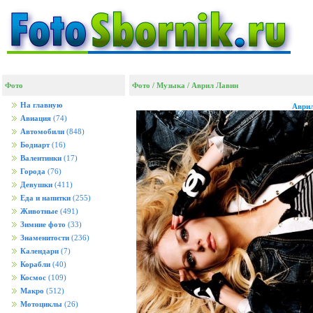
Фото
Фото
/
Музыка
/
Аврил Лавин
На главную
Аврил
Авиация
(74)
Автомобили
(848)
Бодиарт
(16)
Валентинки
(17)
Города
(76)
Девушки
(411)
Еда и напитки
(255)
Животные
(491)
Зимние фото
(33)
Знаменитости
(236)
Календари
(7)
Корабли
(40)
Космос
(109)
Макро
(512)
Мотоциклы
(26)