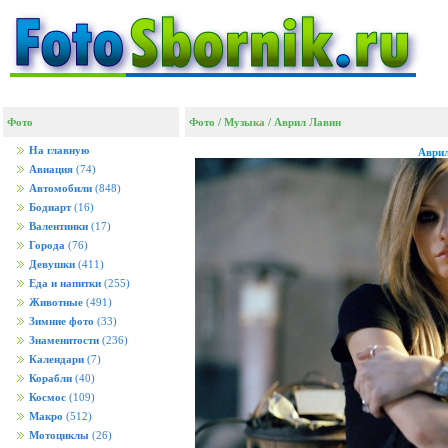
Фото
Фото
/
Музыка
/
Аврил Лавин
На главную
Аврил
Авиация
(74)
Автомобили
(848)
Бодиарт
(16)
Валентинки
(17)
Города
(76)
Девушки
(411)
Еда и напитки
(255)
Животные
(491)
Зимние фото
(33)
Знаменитости
(236)
Календари
(7)
Корабли
(40)
Космос
(109)
Макро
(512)
Мотоциклы
(26)