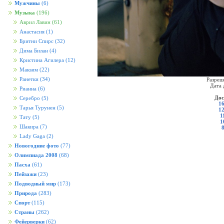
Мужчины
(6)
Музыка
(196)
Аврил Лавин
(61)
Анастасия
(1)
Бритни Спирс
(32)
Дима Билан
(4)
Кристина Агилера
(12)
Макsим
(22)
Ранетки
(34)
Разреш
Дата 
Рианна
(6)
Дос
Серебро
(5)
16
Тарья Турунен
(5)
12
1
Тату
(5)
1
Шакира
(7)
Lady Gaga
(2)
Новогодние фото
(77)
Олимпиада 2008
(68)
Пасха
(61)
Пейзажи
(23)
Подводный мир
(173)
Природа
(283)
Спорт
(115)
Страны
(262)
Фейерверки
(62)