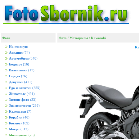
Фото
Фото
/
Мотоциклы
/
Kawasaki
На главную
Ka
Авиация
(74)
Автомобили
(848)
Бодиарт
(16)
Валентинки
(17)
Города
(76)
Девушки
(411)
Еда и напитки
(255)
Животные
(491)
Зимние фото
(33)
Знаменитости
(236)
Календари
(7)
Корабли
(40)
Космос
(109)
Макро
(512)
Мотоциклы
(26)