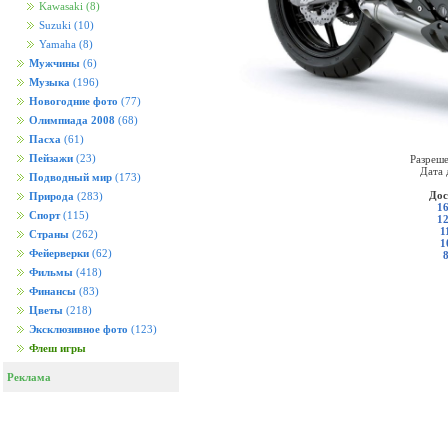
Kawasaki
(8)
Suzuki
(10)
Yamaha
(8)
Мужчины
(6)
Музыка
(196)
Новогодние фото
(77)
Олимпиада 2008
(68)
Пасха
(61)
Пейзажи
(23)
Разреше
Дата 
Подводный мир
(173)
Дос
Природа
(283)
16
Спорт
(115)
12
1
Страны
(262)
1
Фейерверки
(62)
Фильмы
(418)
Финансы
(83)
Цветы
(218)
Эксклюзивное фото
(123)
Флеш игры
Реклама