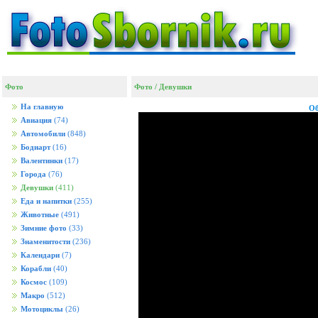
Фото
Фото
/
Девушки
На главную
Об
Авиация
(74)
Автомобили
(848)
Бодиарт
(16)
Валентинки
(17)
Города
(76)
Девушки
(411)
Еда и напитки
(255)
Животные
(491)
Зимние фото
(33)
Знаменитости
(236)
Календари
(7)
Корабли
(40)
Космос
(109)
Макро
(512)
Мотоциклы
(26)