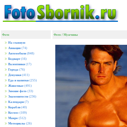
Фото
Фото
/
Мужчины
На главную
Авиация
(74)
Автомобили
(848)
Бодиарт
(16)
Валентинки
(17)
Города
(76)
Девушки
(411)
Еда и напитки
(255)
Животные
(491)
Зимние фото
(33)
Знаменитости
(236)
Календари
(7)
Корабли
(40)
Космос
(109)
Макро
(512)
Мотоциклы
(26)