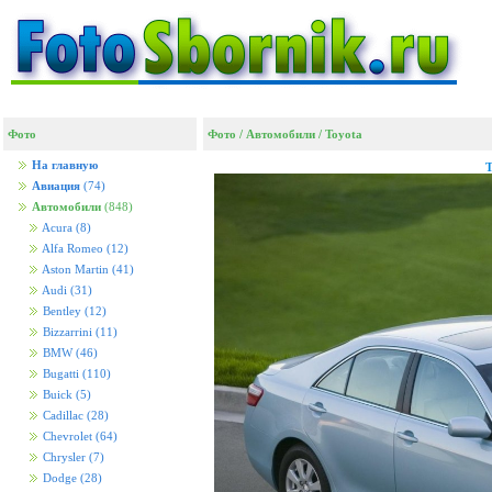
Фото
Фото
/
Автомобили
/
Toyota
На главную
T
Авиация
(74)
Автомобили
(848)
Acura
(8)
Alfa Romeo
(12)
Aston Martin
(41)
Audi
(31)
Bentley
(12)
Bizzarrini
(11)
BMW
(46)
Bugatti
(110)
Buick
(5)
Cadillac
(28)
Chevrolet
(64)
Chrysler
(7)
Dodge
(28)