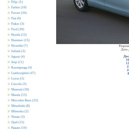
Efijy
(1)
Farbio
(10)
Ferrari
(34)
Fiat
(6)
Fisker
(3)
Ford
(30)
Honda
(12)
Hummer
(15)
Hyundai
(7)
Разреш
Дата 
Infiniti
(3)
Дос
Jaguar
(4)
16
Jeep
(11)
12
1
Koenigsegg
(4)
1
Lamborghini
(47)
Lexus
(5)
Lincoln
(5)
Maserati
(18)
Mazda
(15)
Mercedes Benz
(33)
Mitsubishi
(8)
Mitsuoka
(2)
Nissan
(3)
Opel
(15)
Pagani
(14)