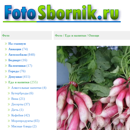
Фото
Фото
/
Еда и напитки
/
Овощи
На главную
Авиация
(74)
Автомобили
(848)
Бодиарт
(16)
Валентинки
(17)
Города
(76)
Девушки
(411)
Еда и напитки
(255)
Алкогольные напитки
(4)
Бутерброды
(6)
Вина
(21)
Десерты
(37)
Дичь
(1)
Кофейня
(42)
Морепродукты
(65)
Мясные блюда
(2)