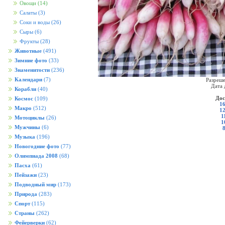
Овощи
(14)
Салаты
(3)
Соки и воды
(26)
Сыры
(6)
Фрукты
(28)
Животные
(491)
Зимние фото
(33)
Знаменитости
(236)
Календари
(7)
Разреше
Дата 
Корабли
(40)
Дос
Космос
(109)
16
Макро
(512)
12
1
Мотоциклы
(26)
1
Мужчины
(6)
Музыка
(196)
Новогодние фото
(77)
Олимпиада 2008
(68)
Пасха
(61)
Пейзажи
(23)
Подводный мир
(173)
Природа
(283)
Спорт
(115)
Страны
(262)
Фейерверки
(62)