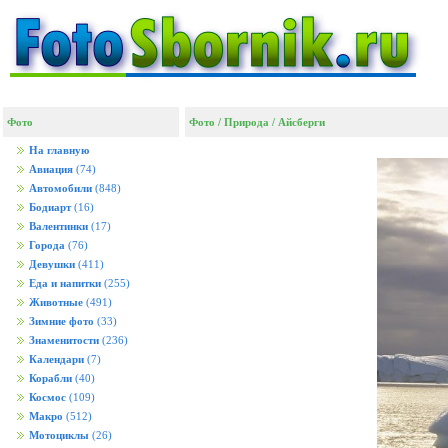
Фото
Фото
/
Природа
/
Айсберги
На главную
Авиация
(74)
Автомобили
(848)
Бодиарт
(16)
Валентинки
(17)
Города
(76)
Девушки
(411)
Еда и напитки
(255)
Животные
(491)
Зимние фото
(33)
Знаменитости
(236)
Календари
(7)
Корабли
(40)
Космос
(109)
Макро
(512)
Мотоциклы
(26)