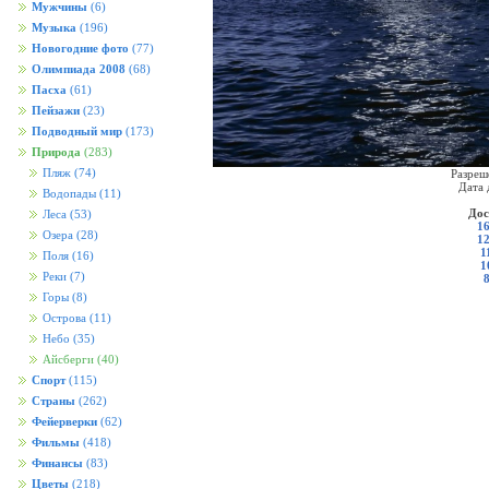
Мужчины
(6)
Музыка
(196)
Новогодние фото
(77)
Олимпиада 2008
(68)
Пасха
(61)
Пейзажи
(23)
Подводный мир
(173)
Природа
(283)
Пляж
(74)
Разреш
Дата 
Водопады
(11)
Дос
Леса
(53)
16
Озера
(28)
12
1
Поля
(16)
1
Реки
(7)
Горы
(8)
Острова
(11)
Небо
(35)
Айсберги
(40)
Спорт
(115)
Страны
(262)
Фейерверки
(62)
Фильмы
(418)
Финансы
(83)
Цветы
(218)