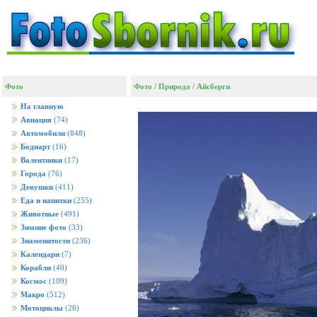
Фото
Фото
/
Природа
/
Айсберги
На главную
Авиация
(74)
Автомобили
(848)
Бодиарт
(16)
Валентинки
(17)
Города
(76)
Девушки
(411)
Еда и напитки
(255)
Животные
(491)
Зимние фото
(33)
Знаменитости
(236)
Календари
(7)
Корабли
(40)
Космос
(109)
Макро
(512)
Мотоциклы
(26)