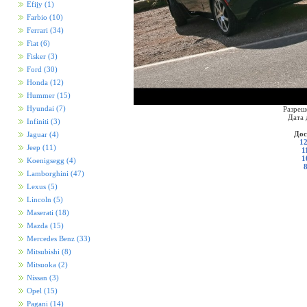
Efijy
(1)
Farbio
(10)
Ferrari
(34)
Fiat
(6)
Fisker
(3)
Ford
(30)
Honda
(12)
Hummer
(15)
Hyundai
(7)
Разреш
Дата 
Infiniti
(3)
Дос
Jaguar
(4)
12
Jeep
(11)
1
1
Koenigsegg
(4)
Lamborghini
(47)
Lexus
(5)
Lincoln
(5)
Maserati
(18)
Mazda
(15)
Mercedes Benz
(33)
Mitsubishi
(8)
Mitsuoka
(2)
Nissan
(3)
Opel
(15)
Pagani
(14)