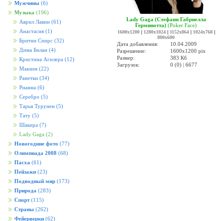
Мужчины
(6)
Музыка
(196)
Lady Gaga (Стефани Габриелла
Аврил Лавин
(61)
Герминотта)
(Poker Face)
Анастасия
(1)
1600x1200
|
1280x1024
|
1152x864
|
1024x768
|
800x600
Бритни Спирс
(32)
Дата добавления:
10.04.2009
Дима Билан
(4)
Разрешение:
1600x1200 pix
Размер:
383 Кб
Кристина Агилера
(12)
Загрузок:
0 (0) | 6677
Макsим
(22)
Ранетки
(34)
Рианна
(6)
Серебро
(5)
Тарья Турунен
(5)
Тату
(5)
Шакира
(7)
Lady Gaga
(2)
Новогодние фото
(77)
Олимпиада 2008
(68)
Пасха
(61)
Пейзажи
(23)
Подводный мир
(173)
Природа
(283)
Спорт
(115)
Страны
(262)
Фейерверки
(62)