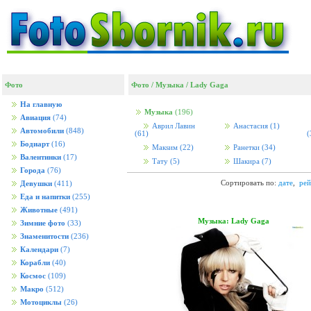
Фото
Фото
/
Музыка
/
Lady Gaga
На главную
Музыка
(196)
Авиация
(74)
Аврил Лавин
Анастасия
(1)
Автомобили
(848)
(61)
(
Бодиарт
(16)
Макsим
(22)
Ранетки
(34)
Валентинки
(17)
Тату
(5)
Шакира
(7)
Города
(76)
Сортировать по:
дате
,
рей
Девушки
(411)
Еда и напитки
(255)
Животные
(491)
Музыка: Lady Gaga
Зимние фото
(33)
Знаменитости
(236)
Календари
(7)
Корабли
(40)
Космос
(109)
Макро
(512)
Мотоциклы
(26)