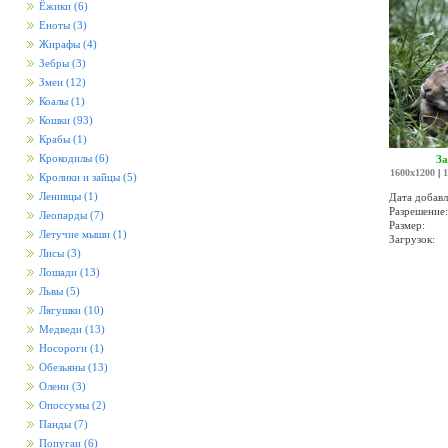
Ёжики
(6)
Еноты
(3)
Жирафы
(4)
Зебры
(3)
Змеи
(12)
Коалы
(1)
Кошки
(93)
Крабы
(1)
Крокодилы
(6)
За
1600x1200
|
1
Кролики и зайцы
(5)
Ленивцы
(1)
Дата добавл
Разрешение:
Леопарды
(7)
Размер:
Летучие мыши
(1)
Загрузок:
Лисы
(3)
Лошади
(13)
Львы
(5)
Лягушки
(10)
Медведи
(13)
Носороги
(1)
Обезьяны
(13)
Олени
(3)
Опоссумы
(2)
Панды
(7)
Попугаи
(6)