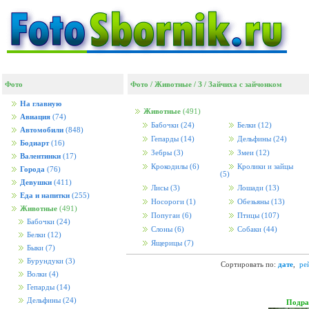
Фото
Фото
/
Животные
/
З
/
Зайчиха с зайчонком
На главную
Животные
(491)
Авиация
(74)
Бабочки
(24)
Белки
(12)
Автомобили
(848)
Гепарды
(14)
Дельфины
(24)
Бодиарт
(16)
Зебры
(3)
Змеи
(12)
Валентинки
(17)
Крокодилы
(6)
Кролики и зайцы
Города
(76)
(5)
Девушки
(411)
Лисы
(3)
Лошади
(13)
Еда и напитки
(255)
Носороги
(1)
Обезьяны
(13)
Животные
(491)
Попугаи
(6)
Птицы
(107)
Бабочки
(24)
Слоны
(6)
Собаки
(44)
Белки
(12)
Ящерицы
(7)
Быки
(7)
Бурундуки
(3)
Сортировать по:
дате
,
ре
Волки
(4)
Гепарды
(14)
Дельфины
(24)
Подра