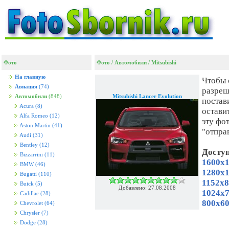
Фото
Фото
/
Автомобили
/
Mitsubishi
На главную
Чтобы 
Авиация
(74)
разреш
Mitsubishi Lancer Evolution
Автомобили
(848)
постав
Acura
(8)
остави
Alfa Romeo
(12)
эту фо
Aston Martin
(41)
"отпра
Audi
(31)
Bentley
(12)
Досту
Bizzarrini
(11)
1600x1
BMW
(46)
1280x1
Bugatti
(110)
1152x8
Buick
(5)
Добавлено: 27.08.2008
1024x7
Cadillac
(28)
800x60
Chevrolet
(64)
Chrysler
(7)
Dodge
(28)