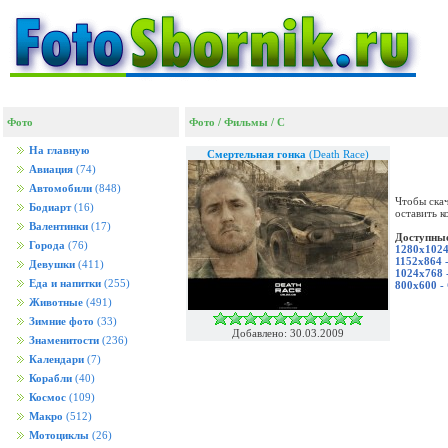
Фото
Фото
/
Фильмы
/
C
На главную
Смертельная гонка
(Death Race)
Авиация
(74)
Автомобили
(848)
Чтобы скач
Бодиарт
(16)
оставить к
Валентинки
(17)
Доступные
Города
(76)
1280x1024
1152x864 
Девушки
(411)
1024x768 
Еда и напитки
(255)
800x600 -
Животные
(491)
Зимние фото
(33)
Добавлено: 30.03.2009
Знаменитости
(236)
Календари
(7)
Корабли
(40)
Космос
(109)
Макро
(512)
Мотоциклы
(26)