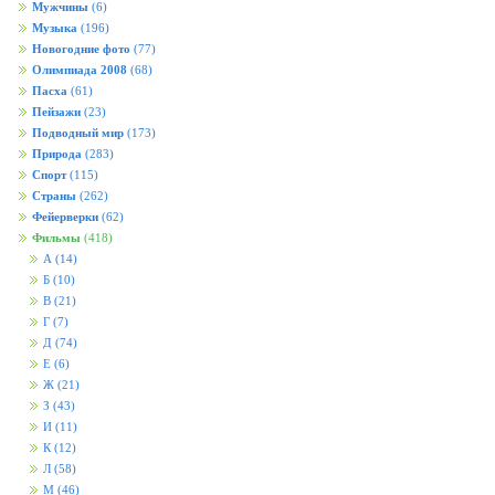
Мужчины
(6)
Музыка
(196)
Новогодние фото
(77)
Олимпиада 2008
(68)
Пасха
(61)
Пейзажи
(23)
Подводный мир
(173)
Природа
(283)
Спорт
(115)
Страны
(262)
Фейерверки
(62)
Фильмы
(418)
А
(14)
Б
(10)
В
(21)
Г
(7)
Д
(74)
Е
(6)
Ж
(21)
З
(43)
И
(11)
К
(12)
Л
(58)
М
(46)