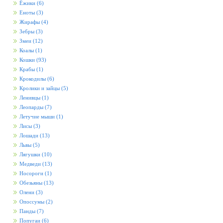
Ёжики
(6)
Еноты
(3)
Жирафы
(4)
Зебры
(3)
Змеи
(12)
Коалы
(1)
Кошки
(93)
Крабы
(1)
Крокодилы
(6)
Кролики и зайцы
(5)
Ленивцы
(1)
Леопарды
(7)
Летучие мыши
(1)
Лисы
(3)
Лошади
(13)
Львы
(5)
Лягушки
(10)
Медведи
(13)
Носороги
(1)
Обезьяны
(13)
Олени
(3)
Опоссумы
(2)
Панды
(7)
Попугаи
(6)