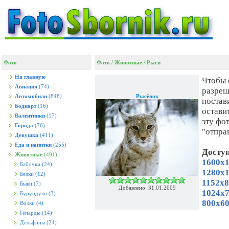
Фото
Фото
/
Животные
/
Рыси
На главную
Чтобы 
Авиация
(74)
разреш
Рысёнок
Автомобили
(848)
постав
Бодиарт
(16)
остави
Валентинки
(17)
эту фо
Города
(76)
"отпра
Девушки
(411)
Еда и напитки
(255)
Досту
Животные
(491)
1600x1
Бабочки
(24)
1280x1
Белки
(12)
1152x8
Быки
(7)
Добавлено: 31.01.2009
1024x7
Бурундуки
(3)
800x60
Волки
(4)
Гепарды
(14)
Дельфины
(24)