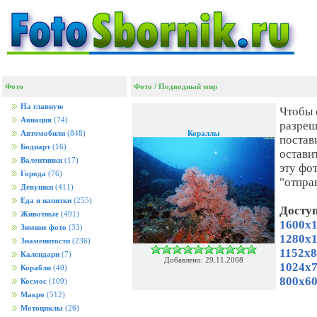
Фото
Фото
/
Подводный мир
На главную
Чтобы 
Авиация
(74)
разреш
Кораллы
Автомобили
(848)
постав
Бодиарт
(16)
остави
Валентинки
(17)
эту фо
Города
(76)
"отпра
Девушки
(411)
Еда и напитки
(255)
Досту
Животные
(491)
1600x1
Зимние фото
(33)
1280x1
Знаменитости
(236)
1152x8
Календари
(7)
Добавлено: 29.11.2008
1024x7
Корабли
(40)
800x60
Космос
(109)
Макро
(512)
Мотоциклы
(26)