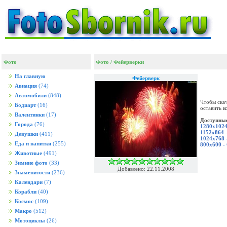
Фото
Фото
/
Фейерверки
На главную
Фейерверк
Авиация
(74)
Автомобили
(848)
Чтобы скач
Бодиарт
(16)
оставить к
Валентинки
(17)
Доступные
Города
(76)
1280x1024
1152x864 
Девушки
(411)
1024x768 
Еда и напитки
(255)
800x600 -
Животные
(491)
Зимние фото
(33)
Добавлено: 22.11.2008
Знаменитости
(236)
Календари
(7)
Корабли
(40)
Космос
(109)
Макро
(512)
Мотоциклы
(26)