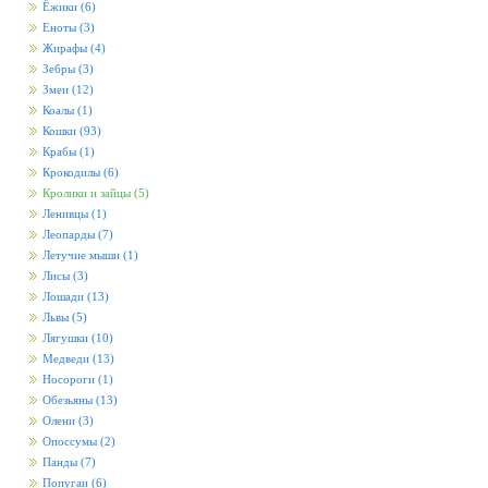
Ёжики
(6)
Еноты
(3)
Жирафы
(4)
Зебры
(3)
Змеи
(12)
Коалы
(1)
Кошки
(93)
Крабы
(1)
Крокодилы
(6)
Кролики и зайцы
(5)
Ленивцы
(1)
Леопарды
(7)
Летучие мыши
(1)
Лисы
(3)
Лошади
(13)
Львы
(5)
Лягушки
(10)
Медведи
(13)
Носороги
(1)
Обезьяны
(13)
Олени
(3)
Опоссумы
(2)
Панды
(7)
Попугаи
(6)