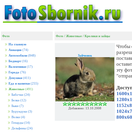
Фото
Фото
/
Животные
/
Кролики и зайцы
На главную
Чтобы 
Авиация
(74)
разреш
Зайчонок
Автомобили
(848)
постав
Бодиарт
(16)
остави
Валентинки
(17)
эту фо
Города
(76)
"отпра
Девушки
(411)
Еда и напитки
(255)
Досту
Животные
(491)
1600x1
Бабочки
(24)
1280x1
Белки
(12)
1152x8
Быки
(7)
Добавлено: 13.10.2008
1024x7
Бурундуки
(3)
800x60
Волки
(4)
Гепарды
(14)
Дельфины
(24)