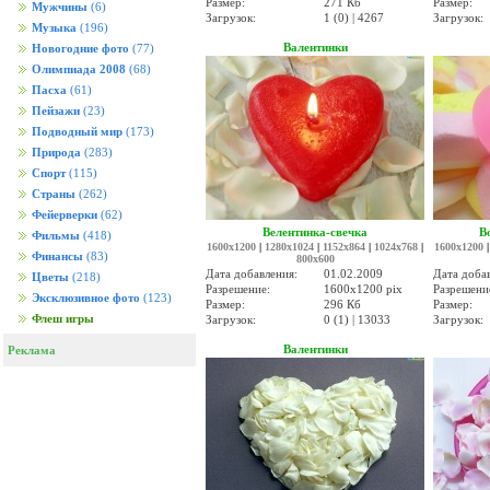
Размер:
271 Кб
Размер:
Мужчины
(6)
Загрузок:
1 (0) | 4267
Загрузок:
Музыка
(196)
Валентинки
Новогодние фото
(77)
Олимпиада 2008
(68)
Пасха
(61)
Пейзажи
(23)
Подводный мир
(173)
Природа
(283)
Спорт
(115)
Страны
(262)
Фейерверки
(62)
Велентинка-свечка
В
Фильмы
(418)
1600x1200
|
1280x1024
|
1152x864
|
1024x768
|
1600x1200
Финансы
(83)
800x600
Дата добавления:
01.02.2009
Дата доба
Цветы
(218)
Разрешение:
1600x1200 pix
Разрешени
Эксклюзивное фото
(123)
Размер:
296 Кб
Размер:
Флеш игры
Загрузок:
0 (1) | 13033
Загрузок:
Валентинки
Реклама