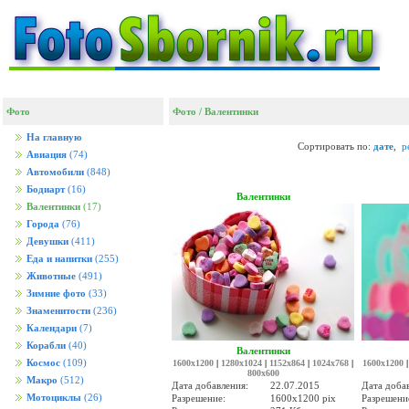
Фото
Фото
/
Валентинки
На главную
Сортировать по:
дате
,
р
Авиация
(74)
Автомобили
(848)
Бодиарт
(16)
Валентинки
Валентинки
(17)
Города
(76)
Девушки
(411)
Еда и напитки
(255)
Животные
(491)
Зимние фото
(33)
Знаменитости
(236)
Календари
(7)
Корабли
(40)
Валентинки
Космос
(109)
1600x1200
|
1280x1024
|
1152x864
|
1024x768
|
1600x1200
800x600
Макро
(512)
Дата добавления:
22.07.2015
Дата доба
Мотоциклы
(26)
Разрешение:
1600x1200 pix
Разрешени