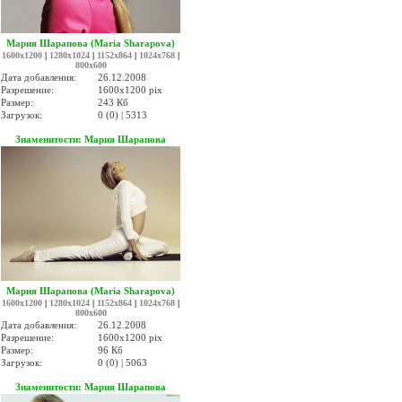
Мария Шарапова (Maria Sharapova)
1600x1200
|
1280x1024
|
1152x864
|
1024x768
|
800x600
Дата добавления:
26.12.2008
Разрешение:
1600x1200 pix
Размер:
243 Кб
Загрузок:
0 (0) | 5313
Знаменитости: Мария Шарапова
Мария Шарапова (Maria Sharapova)
1600x1200
|
1280x1024
|
1152x864
|
1024x768
|
800x600
Дата добавления:
26.12.2008
Разрешение:
1600x1200 pix
Размер:
96 Кб
Загрузок:
0 (0) | 5063
Знаменитости: Мария Шарапова