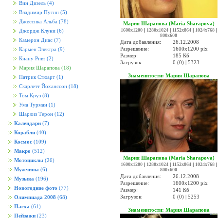
Вин Дизель
(4)
Владимир Путин
(5)
Джессика Альба
(78)
Мария Шарапова (Maria Sharapova)
1600x1200
|
1280x1024
|
1152x864
|
1024x768
|
Джордж Клуни
(6)
800x600
Камерон Диас
(7)
Дата добавления:
26.12.2008
Разрешение:
1600x1200 pix
Кармен Электра
(9)
Размер:
185 Кб
Киану Ривз
(2)
Загрузок:
0 (0) | 5323
Мария Шарапова
(18)
Знаменитости: Мария Шарапова
Патрик Стюарт
(1)
Скарлетт Йоханссон
(18)
Том Круз
(8)
Ума Турман
(1)
Шарлиз Терон
(12)
Календари
(7)
Корабли
(40)
Космос
(109)
Макро
(512)
Мария Шарапова (Maria Sharapova)
Мотоциклы
(26)
1600x1200
|
1280x1024
|
1152x864
|
1024x768
|
Мужчины
(6)
800x600
Дата добавления:
26.12.2008
Музыка
(196)
Разрешение:
1600x1200 pix
Новогодние фото
(77)
Размер:
141 Кб
Загрузок:
0 (0) | 5253
Олимпиада 2008
(68)
Пасха
(61)
Знаменитости: Мария Шарапова
Пейзажи
(23)