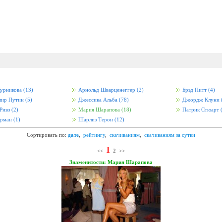
урникова
(13)
Арнольд Шварценеггер
(2)
Брэд Питт
(4)
мир Путин
(5)
Джессика Альба
(78)
Джордж Клуни
Ривз
(2)
Мария Шарапова
(18)
Патрик Стюарт
урман
(1)
Шарлиз Терон
(12)
Сортировать по:
дате
,
рейтингу
,
скачиваниям
,
скачиваниям за сутки
1
<<
2
>>
Знаменитости: Мария Шарапова