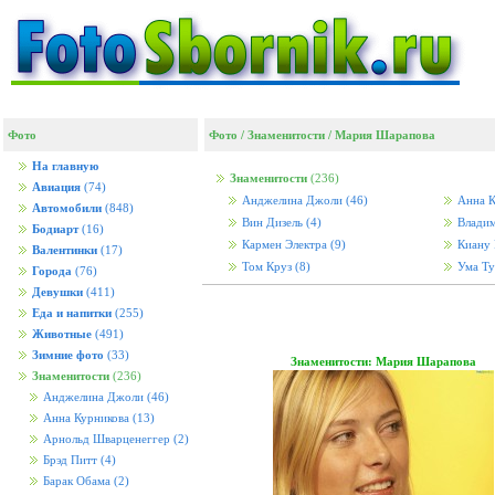
Фото
Фото
/
Знаменитости
/
Мария Шарапова
На главную
Знаменитости
(236)
Авиация
(74)
Анджелина Джоли
(46)
Анна К
Автомобили
(848)
Вин Дизель
(4)
Влади
Бодиарт
(16)
Кармен Электра
(9)
Киану 
Валентинки
(17)
Том Круз
(8)
Ума Т
Города
(76)
Девушки
(411)
Еда и напитки
(255)
Животные
(491)
Зимние фото
(33)
Знаменитости: Мария Шарапова
Знаменитости
(236)
Анджелина Джоли
(46)
Анна Курникова
(13)
Арнольд Шварценеггер
(2)
Брэд Питт
(4)
Барак Обама
(2)