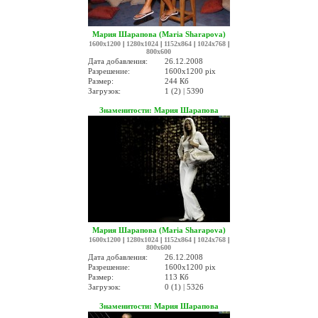
Мария Шарапова (Maria Sharapova)
1600x1200
|
1280x1024
|
1152x864
|
1024x768
|
800x600
Дата добавления:
26.12.2008
Разрешение:
1600x1200 pix
Размер:
244 Кб
Загрузок:
1 (2) | 5390
Знаменитости: Мария Шарапова
Мария Шарапова (Maria Sharapova)
1600x1200
|
1280x1024
|
1152x864
|
1024x768
|
800x600
Дата добавления:
26.12.2008
Разрешение:
1600x1200 pix
Размер:
113 Кб
Загрузок:
0 (1) | 5326
Знаменитости: Мария Шарапова