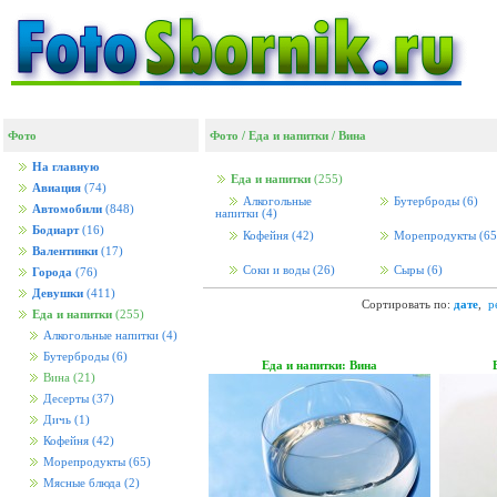
Фото
Фото
/
Еда и напитки
/
Вина
На главную
Еда и напитки
(255)
Авиация
(74)
Алкогольные
Бутерброды
(6)
Автомобили
(848)
напитки
(4)
Бодиарт
(16)
Кофейня
(42)
Морепродукты
(65
Валентинки
(17)
Соки и воды
(26)
Сыры
(6)
Города
(76)
Девушки
(411)
Сортировать по:
дате
,
р
Еда и напитки
(255)
Алкогольные напитки
(4)
Бутерброды
(6)
Еда и напитки: Вина
Вина
(21)
Десерты
(37)
Дичь
(1)
Кофейня
(42)
Морепродукты
(65)
Мясные блюда
(2)