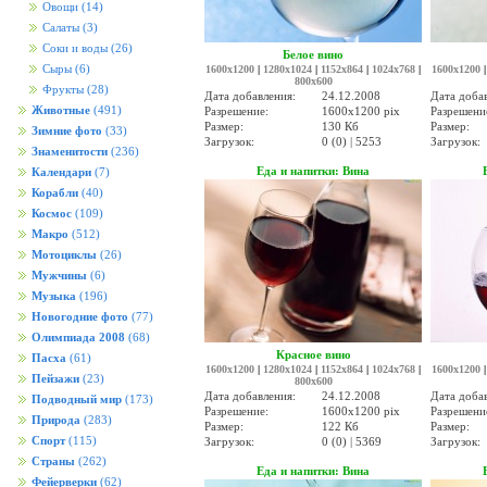
Овощи
(14)
Салаты
(3)
Соки и воды
(26)
Белое вино
Сыры
(6)
1600x1200
|
1280x1024
|
1152x864
|
1024x768
|
1600x1200
800x600
Фрукты
(28)
Дата добавления:
24.12.2008
Дата доба
Животные
(491)
Разрешение:
1600x1200 pix
Разрешени
Размер:
130 Кб
Размер:
Зимние фото
(33)
Загрузок:
0 (0) | 5253
Загрузок:
Знаменитости
(236)
Еда и напитки: Вина
Календари
(7)
Корабли
(40)
Космос
(109)
Макро
(512)
Мотоциклы
(26)
Мужчины
(6)
Музыка
(196)
Новогодние фото
(77)
Олимпиада 2008
(68)
Красное вино
Пасха
(61)
1600x1200
|
1280x1024
|
1152x864
|
1024x768
|
1600x1200
Пейзажи
(23)
800x600
Дата добавления:
24.12.2008
Дата доба
Подводный мир
(173)
Разрешение:
1600x1200 pix
Разрешени
Природа
(283)
Размер:
122 Кб
Размер:
Спорт
(115)
Загрузок:
0 (0) | 5369
Загрузок:
Страны
(262)
Еда и напитки: Вина
Фейерверки
(62)