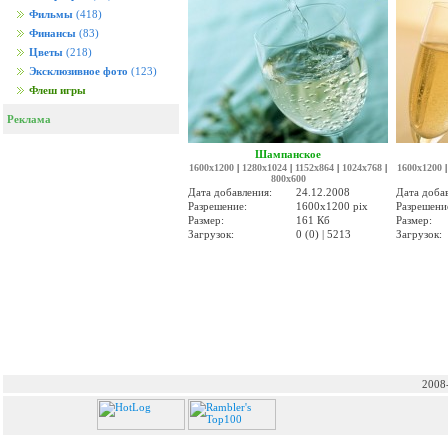
Фильмы
(418)
Финансы
(83)
Цветы
(218)
Эксклюзивное фото
(123)
Флеш игры
Реклама
Шампанское
1600x1200
|
1280x1024
|
1152x864
|
1024x768
|
1600x1200
800x600
Дата добавления:
24.12.2008
Дата доба
Разрешение:
1600x1200 pix
Разрешени
Размер:
161 Кб
Размер:
Загрузок:
0 (0) | 5213
Загрузок:
2008-