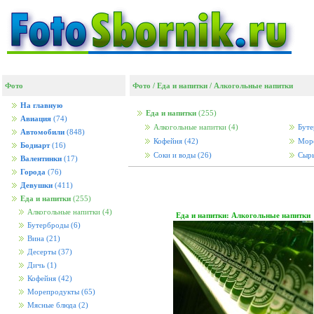
Фото
Фото
/
Еда и напитки
/
Алкогольные напитки
На главную
Еда и напитки
(255)
Авиация
(74)
Алкогольные напитки
(4)
Буте
Автомобили
(848)
Кофейня
(42)
Мор
Бодиарт
(16)
Соки и воды
(26)
Сыр
Валентинки
(17)
Города
(76)
Девушки
(411)
Еда и напитки
(255)
Алкогольные напитки
(4)
Еда и напитки: Алкогольные напитки
Бутерброды
(6)
Вина
(21)
Десерты
(37)
Дичь
(1)
Кофейня
(42)
Морепродукты
(65)
Мясные блюда
(2)