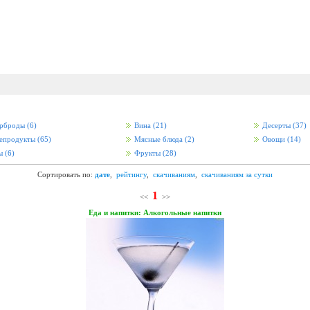
рброды
(6)
Вина
(21)
Десерты
(37)
епродукты
(65)
Мясные блюда
(2)
Овощи
(14)
ы
(6)
Фрукты
(28)
Сортировать по:
дате
,
рейтингу
,
скачиваниям
,
скачиваниям за сутки
1
<<
>>
Еда и напитки: Алкогольные напитки