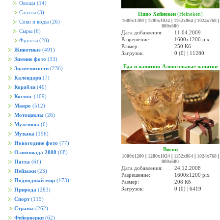
Овощи
(14)
Салаты
(3)
Пиво Хейнекен
(Heineken)
1600x1200
|
1280x1024
|
1152x864
|
1024x768
|
Соки и воды
(26)
800x600
Сыры
(6)
Дата добавления:
11.04.2009
Разрешение:
1600x1200 pix
Фрукты
(28)
Размер:
250 Кб
Животные
(491)
Загрузок:
0 (0) | 11280
Зимние фото
(33)
Еда и напитки: Алкогольные напитки
Знаменитости
(236)
Календари
(7)
Корабли
(40)
Космос
(109)
Макро
(512)
Мотоциклы
(26)
Мужчины
(6)
Музыка
(196)
Новогодние фото
(77)
Виски
Олимпиада 2008
(68)
1600x1200
|
1280x1024
|
1152x864
|
1024x768
|
800x600
Пасха
(61)
Дата добавления:
24.12.2008
Пейзажи
(23)
Разрешение:
1600x1200 pix
Подводный мир
(173)
Размер:
208 Кб
Загрузок:
0 (0) | 6419
Природа
(283)
Спорт
(115)
Страны
(262)
Фейерверки
(62)