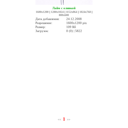
Лайм с оливкой
1600x1200
|
1280x1024
|
1152x864
|
1024x768
|
800x600
Дата добавления:
24.12.2008
Разрешение:
1600x1200 pix
Размер:
109 Кб
Загрузок:
0 (0) | 5822
1
<<
>>