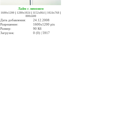
Лайм с лимоном
1600x1200
|
1280x1024
|
1152x864
|
1024x768
|
800x600
Дата добавления:
24.12.2008
Разрешение:
1600x1200 pix
Размер:
90 Кб
Загрузок:
0 (0) | 5917