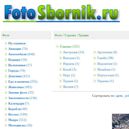
Фото
Фото
/
Страны
/
Греция
На главную
Страны
(262)
Авиация
(74)
Австралия
(14)
Аргентина
(8)
Автомобили
(848)
Венгрия
(1)
Гавайи
(38)
Бодиарт
(16)
Израиль
(1)
Индонезия
(1)
Валентинки
(17)
Китай
(3)
Малайзия
(1)
Города
(76)
Перу
(1)
Португалия
(1)
Девушки
(411)
Турция
(1)
Украина
(1)
Еда и напитки
(255)
Япония
(7)
Животные
(491)
Зимние фото
(33)
Сортировать по:
дате
,
ре
Знаменитости
(236)
Календари
(7)
Корабли
(40)
Космос
(109)
Макро
(512)
Мотоциклы
(26)