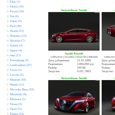
Efijy
(1)
Farbio
(10)
Автомобили: Suzuki
Ferrari
(34)
Fiat
(6)
Fisker
(3)
Ford
(30)
Honda
(12)
Hummer
(15)
Hyundai
(7)
Infiniti
(3)
Jaguar
(4)
Suzuki Kizashi
Jeep
(11)
1280x1024
|
1152x864
|
1024x768
|
800x600
1280x102
Koenigsegg
(4)
Дата добавления:
25.10.2008
Дата доба
Разрешение:
1280x960 pix
Разрешени
Lamborghini
(47)
Размер:
160 Кб
Размер:
Lexus
(5)
Загрузок:
0 (0) | 3802
Загрузок:
Lincoln
(5)
Автомобили: Suzuki
Maserati
(18)
Mazda
(15)
Mercedes Benz
(33)
Mitsubishi
(8)
Mitsuoka
(2)
Nissan
(3)
Opel
(15)
Pagani
(14)