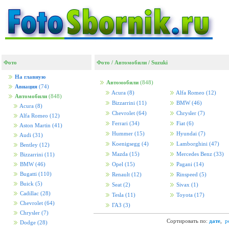
Фото
Фото
/
Автомобили
/
Suzuki
На главную
Автомобили
(848)
Авиация
(74)
Acura
(8)
Alfa Romeo
(12)
Автомобили
(848)
Bizzarrini
(11)
BMW
(46)
Acura
(8)
Chevrolet
(64)
Chrysler
(7)
Alfa Romeo
(12)
Ferrari
(34)
Fiat
(6)
Aston Martin
(41)
Hummer
(15)
Hyundai
(7)
Audi
(31)
Koenigsegg
(4)
Lamborghini
(47)
Bentley
(12)
Mazda
(15)
Mercedes Benz
(33)
Bizzarrini
(11)
BMW
(46)
Opel
(15)
Pagani
(14)
Bugatti
(110)
Renault
(12)
Rinspeed
(5)
Buick
(5)
Seat
(2)
Sivax
(1)
Cadillac
(28)
Tesla
(11)
Toyota
(17)
Chevrolet
(64)
ГАЗ
(3)
Chrysler
(7)
Сортировать по:
дате
,
р
Dodge
(28)