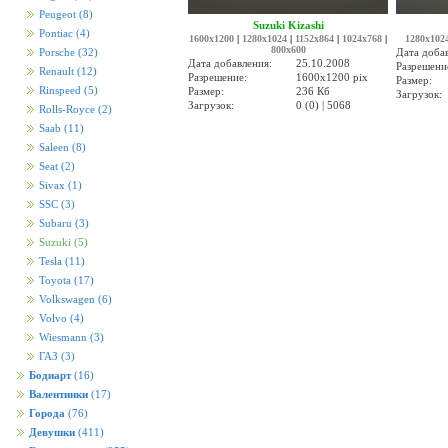
Peugeot
(8)
Suzuki Kizashi
Pontiac
(4)
1600x1200
|
1280x1024
|
1152x864
|
1024x768
|
1280x102
800x600
Дата доба
Porsche
(32)
Дата добавления:
25.10.2008
Разрешени
Renault
(12)
Разрешение:
1600x1200 pix
Размер:
Rinspeed
(5)
Размер:
236 Кб
Загрузок:
Загрузок:
0 (0) | 5068
Rolls-Royce
(2)
Saab
(11)
Saleen
(8)
Seat
(2)
Sivax
(1)
SSC
(3)
Subaru
(3)
Suzuki
(5)
Tesla
(11)
Toyota
(17)
Volkswagen
(6)
Volvo
(4)
Wiesmann
(3)
ГАЗ
(3)
Бодиарт
(16)
Валентинки
(17)
Города
(76)
Девушки
(411)