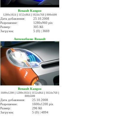
Renault Kangoo
1280x1024
|
1152x864
|
1024x768
|
800x600
Дата добавления:
25.10.2008
Разрешение:
1280x960 pix
Размер:
305 Кб
Загрузок:
5 (0) | 3669
Автомобили: Renault
Renault Kangoo
1600x1200
|
1280x1024
|
1152x864
|
1024x768
|
800x600
Дата добавления:
25.10.2008
Разрешение:
1600x1200 pix
Размер:
296 Кб
Загрузок:
5 (0) | 4894