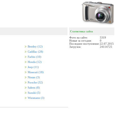
Статистика сайта
Фото на сайте:
5319
Новые за сегодня:
0
Последнее поступление:
22.07.2015
Bentley
(12)
Загрузок:
24114725
Cadillac
(28)
Farbio
(10)
Honda
(12)
Jeep
(11)
Maserati
(18)
Nissan
(3)
Porsche
(32)
Saleen
(8)
Suzuki
(5)
Wiesmann
(3)