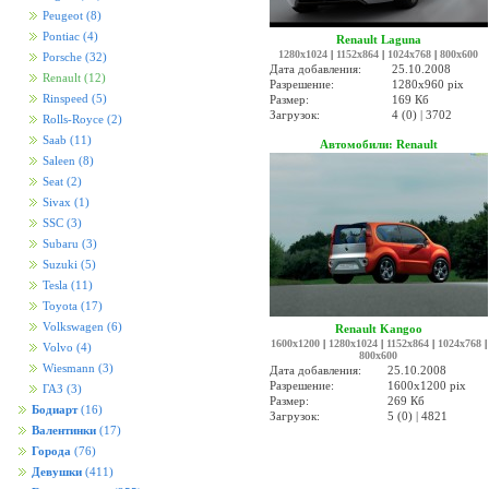
Peugeot
(8)
Pontiac
(4)
Renault Laguna
1280x1024
|
1152x864
|
1024x768
|
800x600
Porsche
(32)
Дата добавления:
25.10.2008
Renault
(12)
Разрешение:
1280x960 pix
Rinspeed
(5)
Размер:
169 Кб
Загрузок:
4 (0) | 3702
Rolls-Royce
(2)
Saab
(11)
Автомобили: Renault
Saleen
(8)
Seat
(2)
Sivax
(1)
SSC
(3)
Subaru
(3)
Suzuki
(5)
Tesla
(11)
Toyota
(17)
Volkswagen
(6)
Renault Kangoo
1600x1200
|
1280x1024
|
1152x864
|
1024x768
|
Volvo
(4)
800x600
Wiesmann
(3)
Дата добавления:
25.10.2008
Разрешение:
1600x1200 pix
ГАЗ
(3)
Размер:
269 Кб
Бодиарт
(16)
Загрузок:
5 (0) | 4821
Валентинки
(17)
Города
(76)
Девушки
(411)