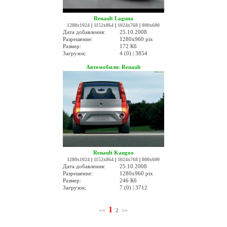
Renault Laguna
1280x1024
|
1152x864
|
1024x768
|
800x600
Дата добавления:
25.10.2008
Разрешение:
1280x960 pix
Размер:
172 Кб
Загрузок:
4 (0) | 3854
Автомобили: Renault
Renault Kangoo
1280x1024
|
1152x864
|
1024x768
|
800x600
Дата добавления:
25.10.2008
Разрешение:
1280x960 pix
Размер:
246 Кб
Загрузок:
7 (0) | 3712
1
<<
2
>>