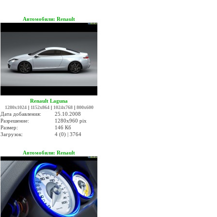
Автомобили: Renault
Renault Laguna
1280x1024
|
1152x864
|
1024x768
|
800x600
Дата добавления:
25.10.2008
Разрешение:
1280x960 pix
Размер:
146 Кб
Загрузок:
4 (0) | 3764
Автомобили: Renault