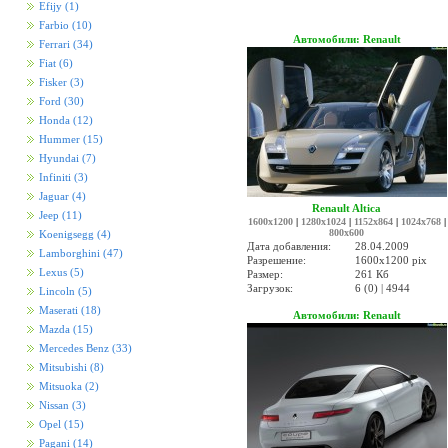
Efijy
(1)
Farbio
(10)
Автомобили: Renault
Ferrari
(34)
Fiat
(6)
Fisker
(3)
Ford
(30)
Honda
(12)
Hummer
(15)
Hyundai
(7)
Infiniti
(3)
Jaguar
(4)
Renault Altica
Jeep
(11)
1600x1200
|
1280x1024
|
1152x864
|
1024x768
|
800x600
Koenigsegg
(4)
Дата добавления:
28.04.2009
Lamborghini
(47)
Разрешение:
1600x1200 pix
Lexus
(5)
Размер:
261 Кб
Загрузок:
6 (0) | 4944
Lincoln
(5)
Maserati
(18)
Автомобили: Renault
Mazda
(15)
Mercedes Benz
(33)
Mitsubishi
(8)
Mitsuoka
(2)
Nissan
(3)
Opel
(15)
Pagani
(14)