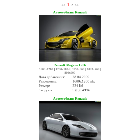
1
<<
2
>>
Автомобили: Renault
Renault Megane GTR
1600x1200
|
1280x1024
|
1152x864
|
1024x768
|
800x600
Дата добавления:
28.04.2009
Разрешение:
1600x1200 pix
Размер:
224 Кб
Загрузок:
5 (0) | 4994
Автомобили: Renault