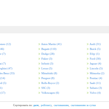
Romeo
(12)
Aston Martin
(41)
Audi
(31)
(46)
Bugatti
(110)
Buick
(5)
er
(7)
Dodge
(28)
Efijy
(1)
)
Fisker
(3)
Ford
(30)
ai
(7)
Infiniti
(3)
Jaguar
(4)
rghini
(47)
Lexus
(5)
Lincoln
(5)
es Benz
(33)
Mitsubishi
(8)
Mitsuoka
(2)
i
(14)
Peugeot
(8)
Pontiac
(4)
ed
(5)
Rolls-Royce
(2)
Saab
(11)
(1)
SSC
(3)
Subaru
(3)
a
(17)
Volkswagen
(6)
Volvo
(4)
Сортировать по:
дате
,
рейтингу
,
скачиваниям
,
скачиваниям за сутки