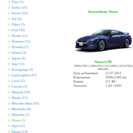
Efijy
(1)
Farbio
(10)
Автомобили: Nissan
Ferrari
(34)
Fiat
(6)
Fisker
(3)
Ford
(30)
Honda
(12)
Hummer
(15)
Hyundai
(7)
Infiniti
(3)
Jaguar
(4)
Nissan GTR
Jeep
(11)
1600x1200
|
1280x1024
|
1152x864
|
1024x768
|
800x600
Koenigsegg
(4)
Дата добавления:
22.07.2015
Lamborghini
(47)
Разрешение:
1600x1200 pix
Lexus
(5)
Размер:
211 Кб
Загрузок:
1 (6) | 4341
Lincoln
(5)
Maserati
(18)
Mazda
(15)
Mercedes Benz
(33)
Mitsubishi
(8)
Mitsuoka
(2)
Nissan
(3)
Opel
(15)
Pagani
(14)