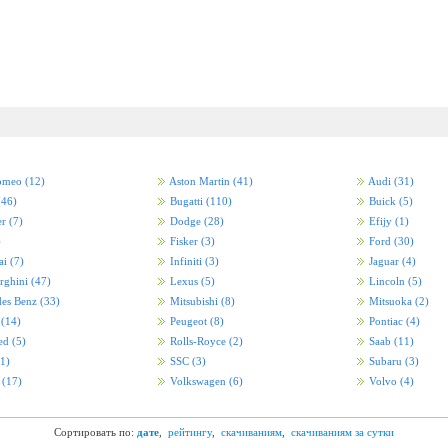
Romeo
(12)
Aston Martin
(41)
Audi
(31)
(46)
Bugatti
(110)
Buick
(5)
er
(7)
Dodge
(28)
Efijy
(1)
)
Fisker
(3)
Ford
(30)
ai
(7)
Infiniti
(3)
Jaguar
(4)
rghini
(47)
Lexus
(5)
Lincoln
(5)
es Benz
(33)
Mitsubishi
(8)
Mitsuoka
(2)
i
(14)
Peugeot
(8)
Pontiac
(4)
ed
(5)
Rolls-Royce
(2)
Saab
(11)
(1)
SSC
(3)
Subaru
(3)
a
(17)
Volkswagen
(6)
Volvo
(4)
Сортировать по:
дате
,
рейтингу
,
скачиваниям
,
скачиваниям за сутки