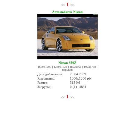
1
<<
>>
Автомобили: Nissan
Nissan 350Z
1600x1200
|
1280x1024
|
1152x864
|
1024x768
|
800x600
Дата добавления:
20.04.2009
Разрешение:
1600x1200 pix
Размер:
313 Кб
Загрузок:
0 (1) | 4831
1
<<
>>