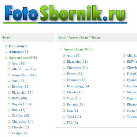
Фото
Фото
/
Автомобили
/
Nissan
На главную
Автомобили
(848)
Авиация
(74)
Acura
(8)
Alfa 
Автомобили
(848)
Bizzarrini
(11)
BMW
Acura
(8)
Chevrolet
(64)
Chrysl
Alfa Romeo
(12)
Ferrari
(34)
Fiat
(6
Aston Martin
(41)
Hummer
(15)
Hyund
Audi
(31)
Koenigsegg
(4)
Lambo
Bentley
(12)
Mazda
(15)
Merced
Bizzarrini
(11)
BMW
(46)
Opel
(15)
Pagan
Bugatti
(110)
Renault
(12)
Rinspe
Buick
(5)
Seat
(2)
Sivax
Cadillac
(28)
Tesla
(11)
Toyot
Chevrolet
(64)
ГАЗ
(3)
Chrysler
(7)
Dodge
(28)