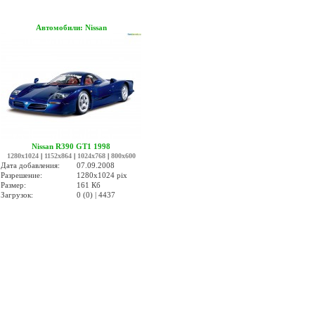
Автомобили: Nissan
Nissan R390 GT1 1998
1280x1024
|
1152x864
|
1024x768
|
800x600
Дата добавления:
07.09.2008
Разрешение:
1280x1024 pix
Размер:
161 Кб
Загрузок:
0 (0) | 4437