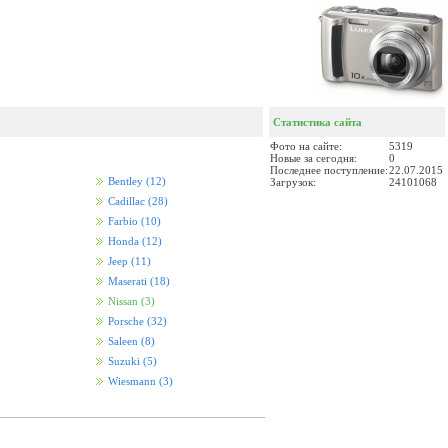
Статистика сайта
Фото на сайте:
5319
Новые за сегодня:
0
Последнее поступление:
22.07.2015
Bentley
(12)
Загрузок:
24101068
Cadillac
(28)
Farbio
(10)
Honda
(12)
Jeep
(11)
Maserati
(18)
Nissan
(3)
Porsche
(32)
Saleen
(8)
Suzuki
(5)
Wiesmann
(3)