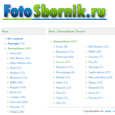
Фото
Фото
/
Автомобили
/
Ferrari
На главную
Автомобили
(848)
Авиация
(74)
Acura
(8)
Alfa Romeo
(12)
Автомобили
(848)
Bizzarrini
(11)
BMW
(46)
Acura
(8)
Chevrolet
(64)
Chrysler
(7)
Alfa Romeo
(12)
Ferrari
(34)
Fiat
(6)
Aston Martin
(41)
Hummer
(15)
Hyundai
(7)
Audi
(31)
Koenigsegg
(4)
Lamborghini
(47)
Bentley
(12)
Mazda
(15)
Mercedes Benz
(33)
Bizzarrini
(11)
BMW
(46)
Opel
(15)
Pagani
(14)
Bugatti
(110)
Renault
(12)
Rinspeed
(5)
Buick
(5)
Seat
(2)
Sivax
(1)
Cadillac
(28)
Tesla
(11)
Toyota
(17)
Chevrolet
(64)
ГАЗ
(3)
Chrysler
(7)
Сортировать по:
дате
,
р
Dodge
(28)