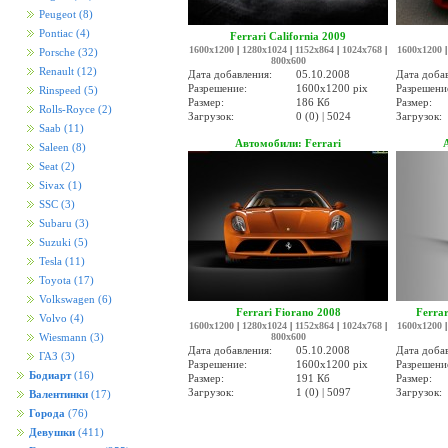
Peugeot
(8)
Pontiac
(4)
Ferrari California 2009
1600x1200
|
1280x1024
|
1152x864
|
1024x768
|
1600x1200
Porsche
(32)
800x600
Renault
(12)
Дата добавления:
05.10.2008
Дата доба
Разрешение:
1600x1200 pix
Разрешени
Rinspeed
(5)
Размер:
186 Кб
Размер:
Rolls-Royce
(2)
Загрузок:
0 (0) | 5024
Загрузок:
Saab
(11)
Автомобили: Ferrari
Saleen
(8)
Seat
(2)
Sivax
(1)
SSC
(3)
Subaru
(3)
Suzuki
(5)
Tesla
(11)
Toyota
(17)
Volkswagen
(6)
Ferrari Fiorano 2008
Ferrar
Volvo
(4)
1600x1200
|
1280x1024
|
1152x864
|
1024x768
|
1600x1200
800x600
Wiesmann
(3)
Дата добавления:
05.10.2008
Дата доба
ГАЗ
(3)
Разрешение:
1600x1200 pix
Разрешени
Бодиарт
(16)
Размер:
191 Кб
Размер:
Загрузок:
1 (0) | 5097
Загрузок:
Валентинки
(17)
Города
(76)
Девушки
(411)