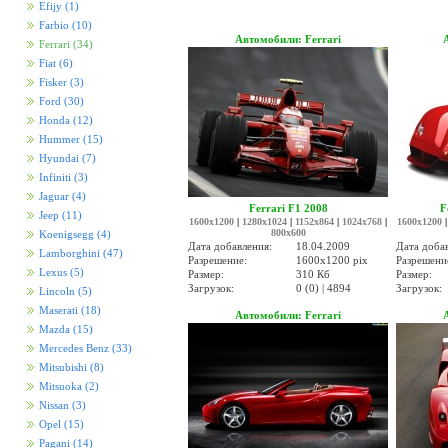
Efijy
(1)
Farbio
(10)
Автомобили: Ferrari
Ferrari
(34)
Fiat
(6)
Fisker
(3)
Ford
(30)
Honda
(12)
Hummer
(15)
Hyundai
(7)
Infiniti
(3)
Jaguar
(4)
Ferrari F1 2008
F
Jeep
(11)
1600x1200
|
1280x1024
|
1152x864
|
1024x768
|
1600x1200
800x600
Koenigsegg
(4)
Дата добавления:
18.04.2009
Дата доба
Lamborghini
(47)
Разрешение:
1600x1200 pix
Разрешени
Lexus
(5)
Размер:
310 Кб
Размер:
Загрузок:
0 (0) | 4894
Загрузок:
Lincoln
(5)
Maserati
(18)
Автомобили: Ferrari
Mazda
(15)
Mercedes Benz
(33)
Mitsubishi
(8)
Mitsuoka
(2)
Nissan
(3)
Opel
(15)
Pagani
(14)