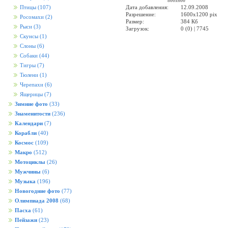
800x600
Дата добавления:
12.09.2008
Птицы
(107)
Разрешение:
1600x1200 pix
Росомахи
(2)
Размер:
384 Кб
Рыси
(3)
Загрузок:
0 (0) | 7745
Скунсы
(1)
Слоны
(6)
Собаки
(44)
Тигры
(7)
Тюлени
(1)
Черепахи
(6)
Ящерицы
(7)
Зимние фото
(33)
Знаменитости
(236)
Календари
(7)
Корабли
(40)
Космос
(109)
Макро
(512)
Мотоциклы
(26)
Мужчины
(6)
Музыка
(196)
Новогодние фото
(77)
Олимпиада 2008
(68)
Пасха
(61)
Пейзажи
(23)