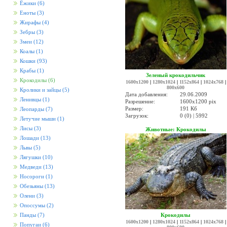
Ёжики
(6)
Еноты
(3)
Жирафы
(4)
Зебры
(3)
Змеи
(12)
Коалы
(1)
Кошки
(93)
Крабы
(1)
Зеленый крокодильчик
Крокодилы
(6)
1600x1200
|
1280x1024
|
1152x864
|
1024x768
|
800x600
Кролики и зайцы
(5)
Дата добавления:
29.06.2009
Ленивцы
(1)
Разрешение:
1600x1200 pix
Размер:
191 Кб
Леопарды
(7)
Загрузок:
0 (0) | 5992
Летучие мыши
(1)
Лисы
(3)
Животные: Крокодилы
Лошади
(13)
Львы
(5)
Лягушки
(10)
Медведи
(13)
Носороги
(1)
Обезьяны
(13)
Олени
(3)
Опоссумы
(2)
Крокодилы
Панды
(7)
1600x1200
|
1280x1024
|
1152x864
|
1024x768
|
Попугаи
(6)