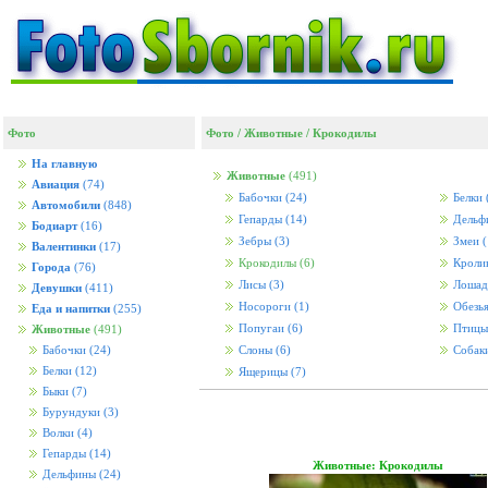
Фото
Фото
/
Животные
/
Крокодилы
На главную
Животные
(491)
Авиация
(74)
Бабочки
(24)
Белки
Автомобили
(848)
Гепарды
(14)
Дельф
Бодиарт
(16)
Зебры
(3)
Змеи
(
Валентинки
(17)
Крокодилы
(6)
Кролик
Города
(76)
Лисы
(3)
Лоша
Девушки
(411)
Носороги
(1)
Обезь
Еда и напитки
(255)
Попугаи
(6)
Птиц
Животные
(491)
Бабочки
(24)
Слоны
(6)
Собак
Белки
(12)
Ящерицы
(7)
Быки
(7)
Бурундуки
(3)
Волки
(4)
Гепарды
(14)
Животные: Крокодилы
Дельфины
(24)