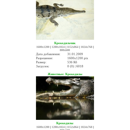
Крокодильчик
1600x1200
|
1280x1024
|
1152x864
|
1024x768
|
800x600
Дата добавления:
31.01.2009
Разрешение:
1600x1200 pix
Размер:
536 Кб
Загрузок:
0 (0) | 6018
Животные: Крокодилы
Крокодилы
1600x1200
|
1280x1024
|
1152x864
|
1024x768
|