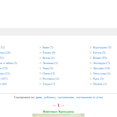
(12)
Быки
(7)
Бурундуки
(3)
ины
(24)
Ёжики
(6)
Еноты
(3)
12)
Коалы
(1)
Кошки
(93)
и и зайцы
(5)
Ленивцы
(1)
Леопарды
(7)
ди
(13)
Львы
(5)
Лягушки
(10)
яны
(13)
Олени
(3)
Опоссумы
(2)
ы
(107)
Росомахи
(2)
Рыси
(3)
и
(44)
Тигры
(7)
Тюлени
(1)
Сортировать по:
дате
,
рейтингу
,
скачиваниям
,
скачиваниям за сутки
1
<<
>>
Животные: Крокодилы