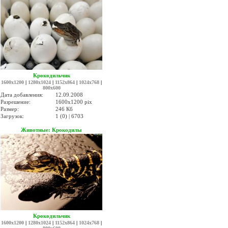
Крокодильчик
1600x1200
|
1280x1024
|
1152x864
|
1024x768
|
800x600
Дата добавления:
12.09.2008
Разрешение:
1600x1200 pix
Размер:
246 Кб
Загрузок:
1 (0) | 6703
Животные: Крокодилы
Крокодильчик
1600x1200
|
1280x1024
|
1152x864
|
1024x768
|