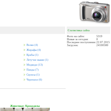
Статистика сайта
Фото на сайте:
5319
Новые за сегодня:
0
Последнее поступление:
22.07.2015
Волки
(4)
Загрузок:
24100580
Жирафы
(4)
Крабы
(1)
Летучие мыши
(1)
Медведи
(13)
Панды
(7)
Скунсы
(1)
Черепахи
(6)
Животные: Крокодилы