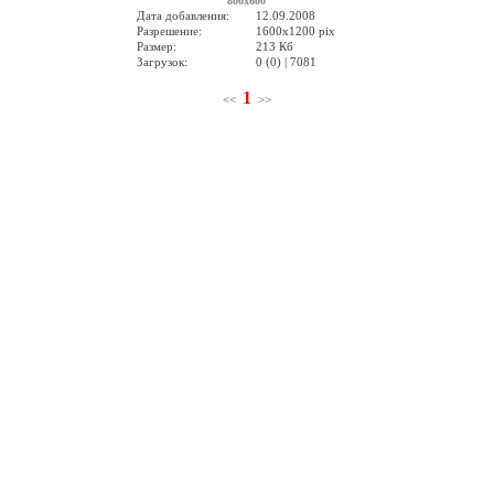
800x600
Дата добавления:
12.09.2008
Разрешение:
1600x1200 pix
Размер:
213 Кб
Загрузок:
0 (0) | 7081
1
<<
>>