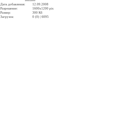
800x600
Дата добавления:
12.09.2008
Разрешение:
1600x1200 pix
Размер:
300 Кб
Загрузок:
0 (0) | 6095